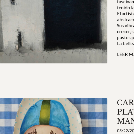
fascinan
tenido l
El artis
abstracc
Sus vibr
crecer, s
pastos p
La belle
LEER M
CAR
PLA
MA
03/22/2