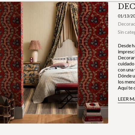
DEC
01/13/2
Decorac
Sin cate
Desde ha
impresci
Decorar 
cuidado 
con una 
Dónde ut
los meno
Aquí te 
LEER M