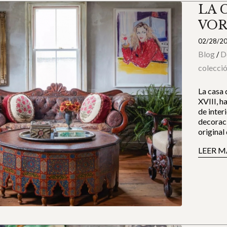
LA 
VOR
02/28/2
Blog
D
/
colecci
La casa 
XVIII, h
de inter
decoraci
original
LEER M