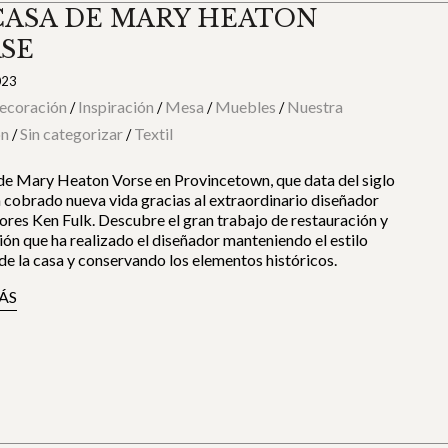
CASA DE MARY HEATON
SE
023
ecoración
Inspiración
Mesa
Muebles
Nuestra
/
/
/
/
ón
Sin categorizar
Textil
/
/
de Mary Heaton Vorse en Provincetown, que data del siglo
a cobrado nueva vida gracias al extraordinario diseñador
iores Ken Fulk. Descubre el gran trabajo de restauración y
ón que ha realizado el diseñador manteniendo el estilo
 de la casa y conservando los elementos históricos.
ÁS