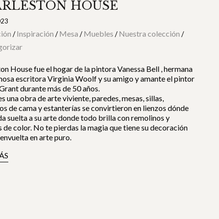
RLESTON HOUSE
023
ión
Inspiración
Mesa
Muebles
Nuestra colección
/
/
/
/
/
gorizar
on House fue el hogar de la pintora Vanessa Bell , hermana
mosa escritora Virginia Woolf y su amigo y amante el pintor
Grant durante más de 50 años.
es una obra de arte viviente, paredes, mesas, sillas,
s de cama y estanterías se convirtieron en lienzos dónde
da suelta a su arte donde todo brilla con remolinos y
s de color. No te pierdas la magia que tiene su decoración
 envuelta en arte puro.
ÁS