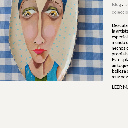
Blog
D
/
colecci
Descubre
la artis
especial
mundo de
hechos d
propia h
Estos pl
un toque
belleza 
muy nov
LEER M