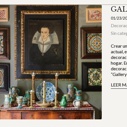
GAL
01/23/2
Decorac
Sin cate
Crear un
actual, 
decoraci
hogar. E
decoraci
“Gallery
LEER M