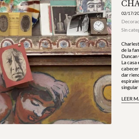
CHA
02/17/2
Decorac
Sin cate
Charlest
de la fa
Duncan 
La casa 
cabecero
dar rien
espirale
singular
LEER M