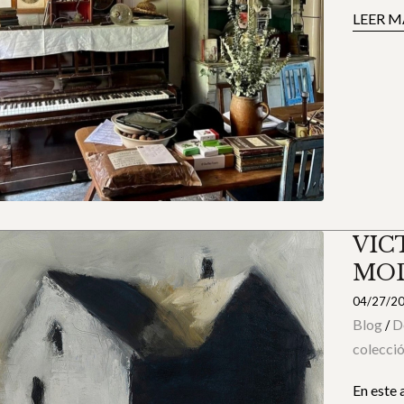
LEER M
VIC
MO
04/27/2
Blog
D
/
colecci
En este 