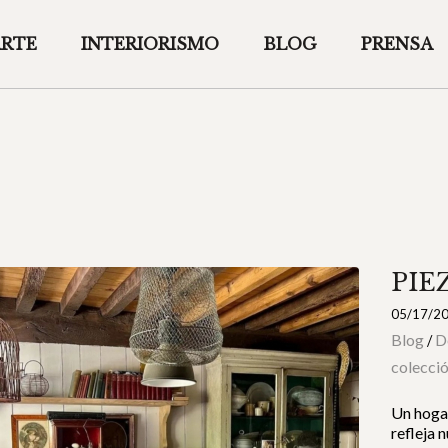
ARTE
INTERIORISMO
BLOG
PRENSA
PIE
05/17/2
Blog
D
/
colecci
Un hogar
refleja 