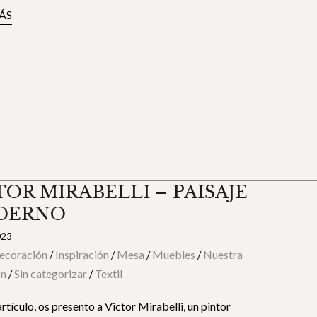
ÁS
TOR MIRABELLI – PAISAJE
DERNO
023
ecoración
Inspiración
Mesa
Muebles
Nuestra
/
/
/
/
ón
Sin categorizar
Textil
/
/
artículo, os presento a Victor Mirabelli, un pintor