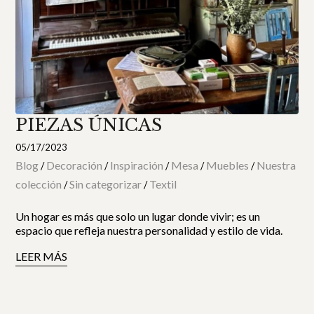
PIEZAS ÚNICAS
05/17/2023
Blog
Decoración
Inspiración
Mesa
Muebles
Nuestra
/
/
/
/
/
colección
Sin categorizar
Textil
/
/
Un hogar es más que solo un lugar donde vivir; es un
espacio que refleja nuestra personalidad y estilo de vida.
LEER MÁS