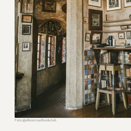
Foto @albionroadbookclub