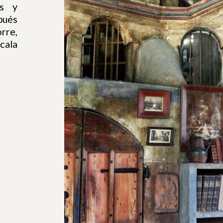
os y
pués
rre,
scala