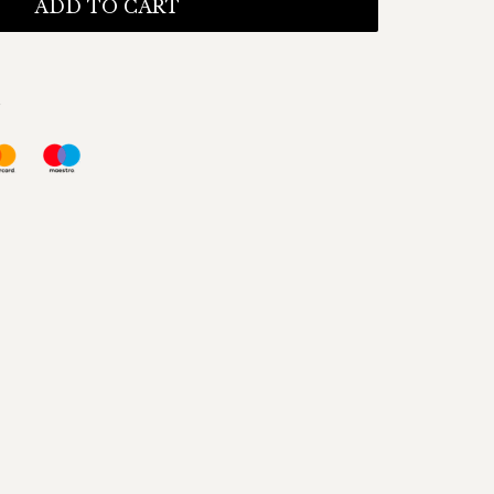
ADD TO CART
s