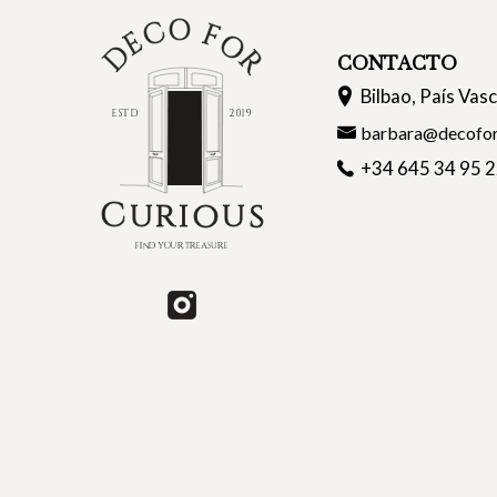
CONTACTO
Bilbao, País Vas
barbara@decofor
+34 645 34 95 