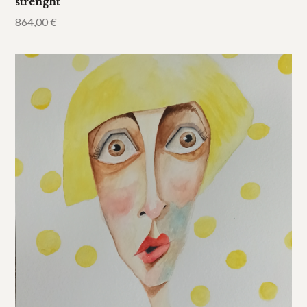
strenght
864,00
€