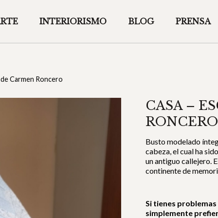
ARTE
INTERIORISMO
BLOG
PRENSA
a de Carmen Roncero
CASA – E
RONCERO
Busto modelado íntegr
cabeza, el cual ha si
un antiguo callejero. 
continente de memori
Si tienes problemas
simplemente prefie