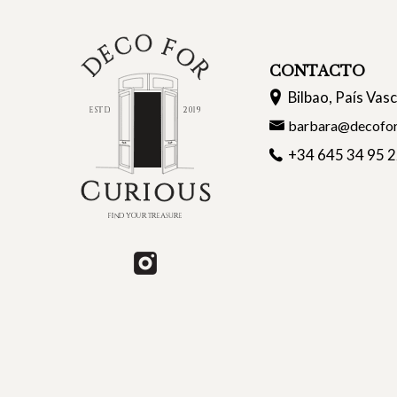
CONTACTO
Bilbao, País Vas
barbara@decofor
+34 645 34 95 