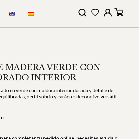
E MADERA VERDE CON
ORADO INTERIOR
do en verde con moldura interior dorada y detalle de
quilibradas, perfil sobrio y carácter decorativo versátil.
cm
 para completar tu pedido online, necesitas ayuda o