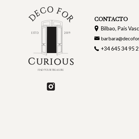
CONTACTO
Bilbao, País Vas
barbara@decofor
+34 645 34 95 