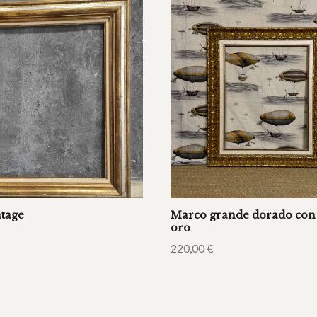
tage
Marco grande dorado con
oro
220,00
€