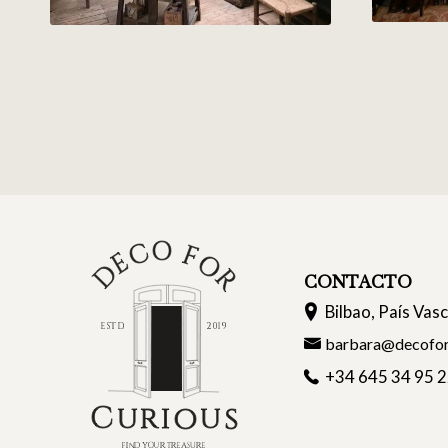
CONTACTO
Bilbao, País Vas
barbara@decofor
+34 645 34 95 