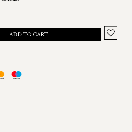
ADD TO CART
s