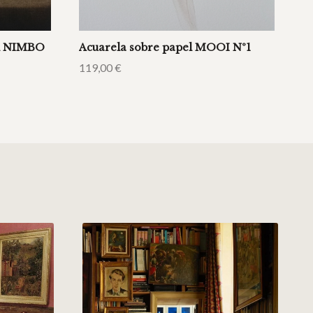
el NIMBO
Acuarela sobre papel MOOI Nº1
119,00
€