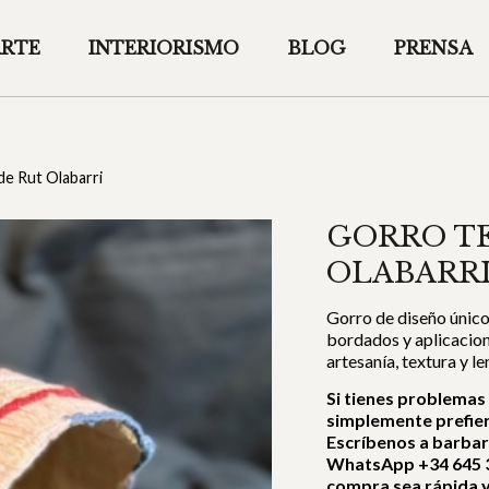
ARTE
INTERIORISMO
BLOG
PRENSA
de Rut Olabarri
GORRO TE
OLABARR
Gorro de diseño único
bordados y aplicacione
artesanía, textura y 
Si tienes problemas
simplemente prefie
Escríbenos a barba
WhatsApp +34 645 3
compra sea rápida y 