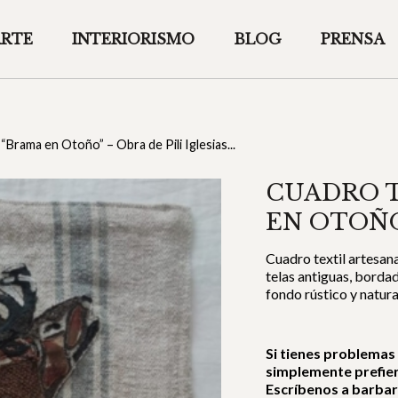
ARTE
INTERIORISMO
BLOG
PRENSA
“Brama en Otoño” – Obra de Pili Iglesias...
CUADRO T
EN OTOÑO”
Cuadro textil artesana
telas antiguas, borda
fondo rústico y natura
Si tienes problemas
simplemente prefie
Escríbenos a barba