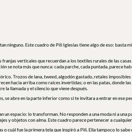
n ninguno. Este cuadro de Pili Iglesias tiene algo de eso: basta m
s franjas verticales que recuerdan a los textiles rurales de las casas
ión se nota más que nunca: cada parche, cada puntada, parece habl
ultórico. Trozos de lana, tweed, algodón gastado, retales imposibl
recen hacia arriba como raíces invertidas; o en las patas, donde la
e la llamada y el silencio que viene después.
s, se abre en la parte inferior como si te invitara a entrar en ese
an un espacio: lo transforman. No responden a una moda ni a una 
ajes y objetos con alma. Este cuadro parece pertenecer a cualquier
o cuál fue la primera tela que inspiró a Pili. Ella tampoco lo sabe 