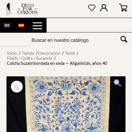
DECO
FOR
CURIOUS
Inicio
/
Tienda
/
Decoración
/
Textil
/
Plaids / Quilts / Suzannis
/
Colcha Suzani bordada en seda — Afganistán, años 40