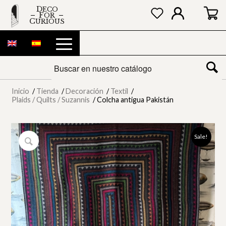
DECO
FOR
CURIOUS
Inicio
/
Tienda
/
Decoración
/
Textil
/
Plaids / Quilts / Suzannis
/
Colcha antigua Pakistán
Sale!