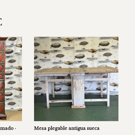
E
omado ·
Mesa plegable antigua sueca