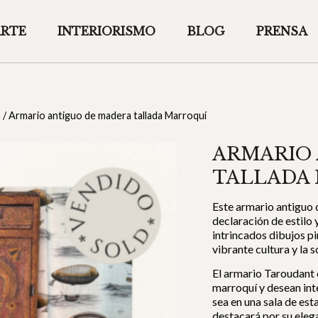
ARTE
INTERIORISMO
BLOG
PRENSA
/
Armario antiguo de madera tallada Marroquí
ARMARIO
TALLADA
Este armario antiguo 
declaración de estilo 
intrincados dibujos pi
vibrante cultura y la s
El armario Taroudant 
marroquí y desean int
sea en una sala de est
destacará por su eleg