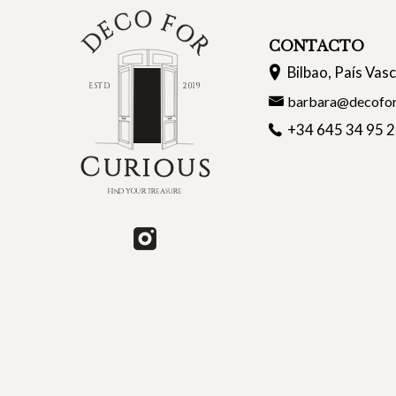
CONTACTO
Bilbao, País Vas
barbara@decofor
+34 645 34 95 