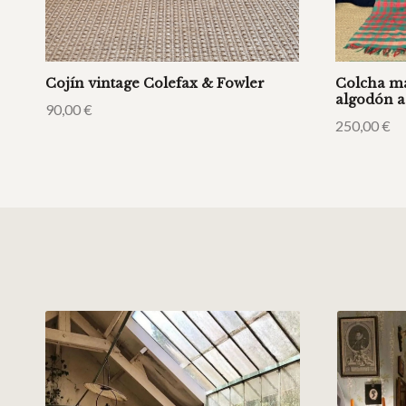
Cojín vintage Colefax & Fowler
Colcha ma
algodón a
90,00
€
250,00
€