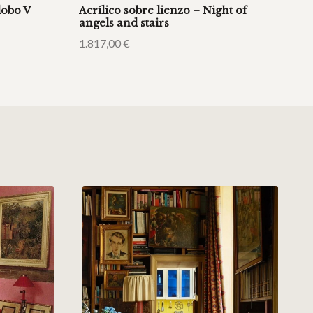
lobo V
Acrílico sobre lienzo – Night of
angels and stairs
1.817,00
€