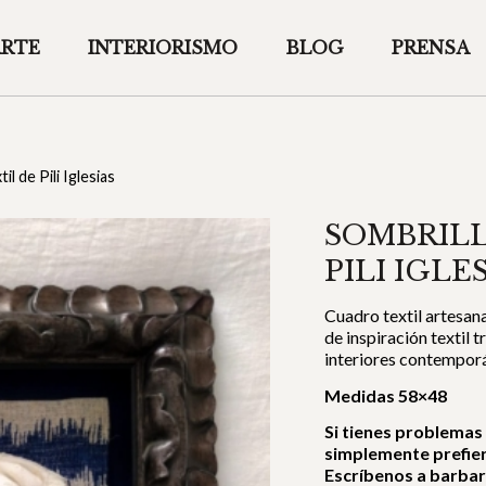
ARTE
INTERIORISMO
BLOG
PRENSA
l de Pili Iglesias
SOMBRILL
PILI IGLE
Cuadro textil artesan
de inspiración textil t
interiores contemporá
Medidas 58×48
Si tienes problemas
simplemente prefie
Escríbenos a barba