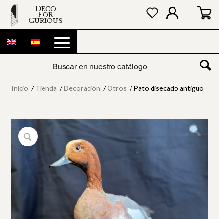
DECO
FOR
CURIOUS
Inicio
/
Tienda
/
Decoración
/
Otros
/
Pato disecado antiguo