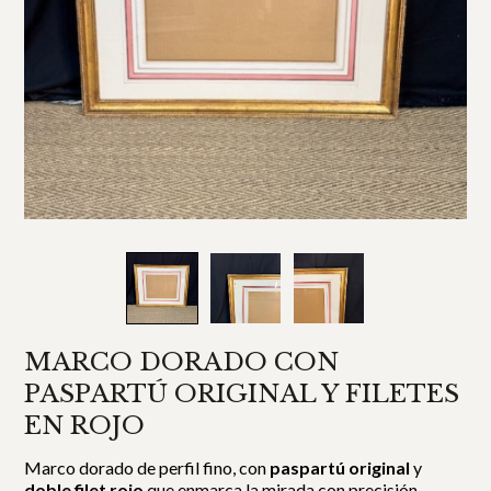
MARCO DORADO CON
PASPARTÚ ORIGINAL Y FILETES
EN ROJO
Marco dorado de perfil fino, con
paspartú original
y
doble filet rojo
que enmarca la mirada con precisión.