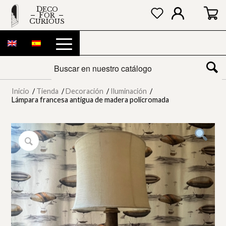
DECO
FOR
CURIOUS
Inicio
/
Tienda
/
Decoración
/
Iluminación
/
Lámpara francesa antigua de madera policromada