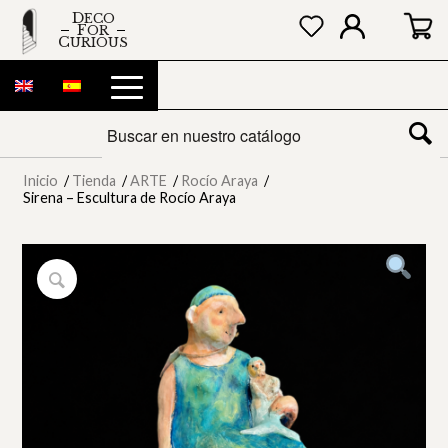
DECO
FOR
CURIOUS
Inicio
/
Tienda
/
ARTE
/
Rocío Araya
/
Sirena – Escultura de Rocío Araya