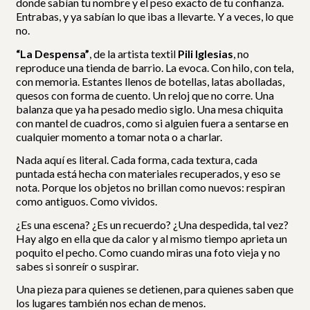
donde sabían tu nombre y el peso exacto de tu confianza.
Entrabas, y ya sabían lo que ibas a llevarte. Y a veces, lo que
no.
“La Despensa”
, de la artista textil
Pili Iglesias
, no
reproduce una tienda de barrio. La evoca. Con hilo, con tela,
con memoria. Estantes llenos de botellas, latas abolladas,
quesos con forma de cuento. Un reloj que no corre. Una
balanza que ya ha pesado medio siglo. Una mesa chiquita
con mantel de cuadros, como si alguien fuera a sentarse en
cualquier momento a tomar nota o a charlar.
Nada aquí es literal. Cada forma, cada textura, cada
puntada está hecha con materiales recuperados, y eso se
nota. Porque los objetos no brillan como nuevos: respiran
como antiguos. Como vividos.
¿Es una escena? ¿Es un recuerdo? ¿Una despedida, tal vez?
Hay algo en ella que da calor y al mismo tiempo aprieta un
poquito el pecho. Como cuando miras una foto vieja y no
sabes si sonreír o suspirar.
Una pieza para quienes se detienen, para quienes saben que
los lugares también nos echan de menos.