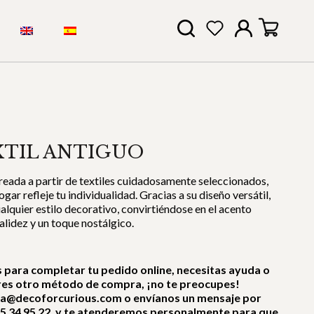
XTIL ANTIGUO
creada a partir de textiles cuidadosamente seleccionados,
gar refleje tu individualidad. Gracias a su diseño versátil,
ualquier estilo decorativo, convirtiéndose en el acento
alidez y un toque nostálgico.
es para completar tu pedido online, necesitas ayuda o
res otro método de compra, ¡no te preocupes!
ra@decoforcurious.com o envíanos un mensaje por
5 34 95 22, y te atenderemos personalmente para que