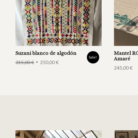
Suzani blanco de algodón
Mantel R
Sale!
Amaré
315,00
€
250,00
€
245,00
€