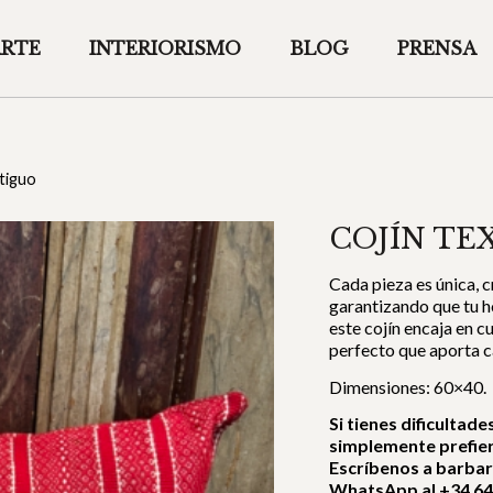
ARTE
INTERIORISMO
BLOG
PRENSA
ntiguo
COJÍN TE
Cada pieza es única, 
garantizando que tu ho
este cojín encaja en c
perfecto que aporta c
Dimensiones: 60×40.
Si tienes dificultad
simplemente prefie
Escríbenos a barba
WhatsApp al +34 64