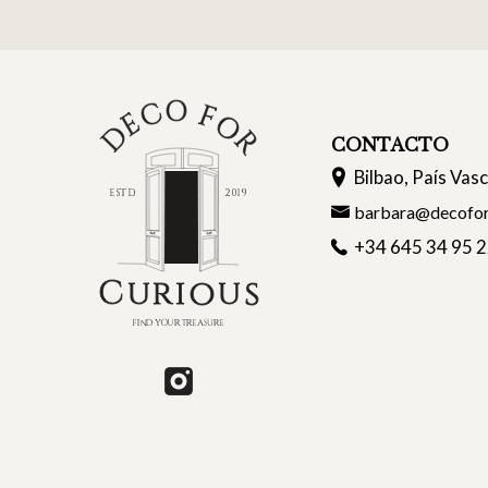
CONTACTO
Bilbao, País Vas
barbara@decofor
+34 645 34 95 