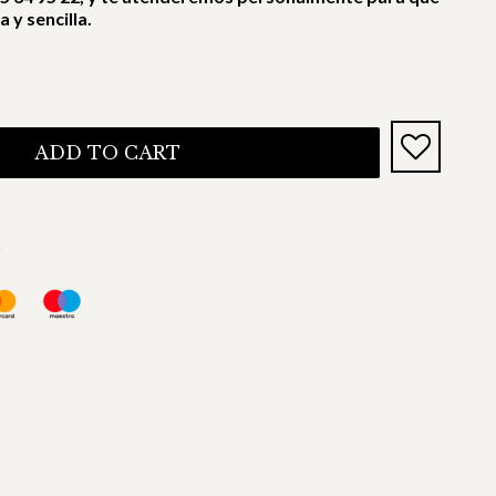
 y sencilla.
ADD TO CART
s