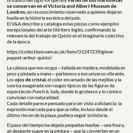
se conservan en el Victoria and Albert Museum de
Londres
, un reconocimiento reservado a quienes dejaron
huella en la historia escénica del país.
El V&A describe y cataloga estas piezas como ejemplos
excepcionales del arte titiritero inglés, confirmando la
relevancia del trabajo de Quisto en el imaginario colectivo
de la época.
https://collections.vam.ac.uk/item/O1247239/glove-
puppet-arthur-quisto/
La cabeza que nos ocupa —tallada en madera, modelada en
yeso y pintada a mano— pertenece a ese universo vibrante.
Los
ojos de cristal
, el color encarnado de las mejillas y la
sonrisa exagerada son rasgos típicos de las figuras de
espectáculo Punch & Judy, donde lo grotesco y lo cómico
convivían con naturalidad.
Cada detalle parece pensado para ser visto a distancia: la
expresión marcada para que un niño, incluso desde el
último rincón de la playa, pudiera seguir la historia.
El paso del tiempo ha dejado pequeñas huellas —una fisura,
un desgaste suave en la pintura— que la convierten en un