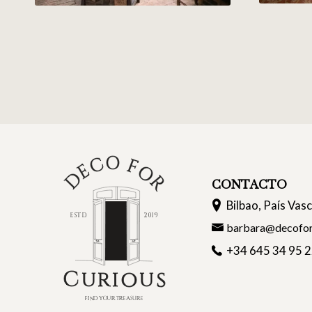
CONTACTO
Bilbao, País Vas
barbara@decofor
+34 645 34 95 