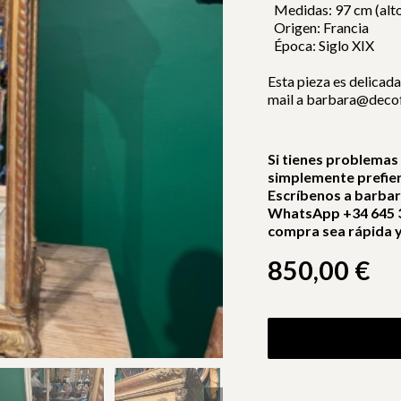
Medidas: 97 cm (alto
Origen: Francia
Época: Siglo XIX
Esta pieza es delicada
mail a barbara@deco
Si tienes problemas
simplemente prefie
Escríbenos a barba
WhatsApp +34 645 3
compra sea rápida y 
850,00
€