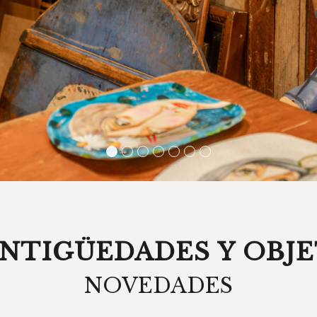
1
2
3
4
5
6
7
ANTIGÜEDADES Y OBJE
NOVEDADES