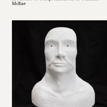
McRae